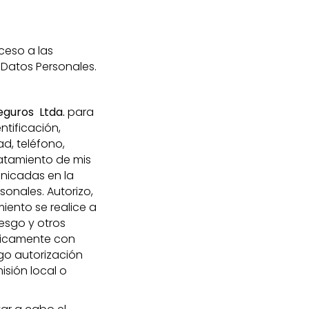
ceso a las
 Datos Personales.
eguros Ltda.
para
ntificación,
d, teléfono,
tratamiento de mis
unicadas en la
sonales. Autorizo,
iento se realice a
esgo y otros
nicamente con
go autorización
isión local o