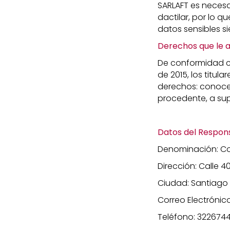
SARLAFT es necesar
dactilar, por lo 
datos sensibles si
Derechos que le as
De conformidad co
de 2015, los titul
derechos: conocer,
procedente, a sup
Datos del Respon
Denominación: Co
Dirección: Calle 4
Ciudad: Santiago 
Correo Electrónic
Teléfono: 322674