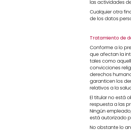
las actividades d
Cualquier otra fin
de los datos pers
Tratamiento de d
Conforme a lo prev
que afectan la in
tales como aquello
convicciones relig
derechos humanos
garanticen los de
relativos a la salu
El titular no está
respuesta a las p
Ningún empleado,
está autorizado pa
No obstante lo ant