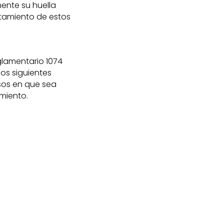
mente su huella
atamiento de estos
.
glamentario 1074
los siguientes
asos en que sea
amiento.