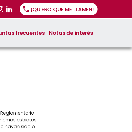
¡QUIERO QUE ME LLAMEN!
untas frecuentes
Notas de interés
o Reglamentario
emos estrictos
ue hayan sido o