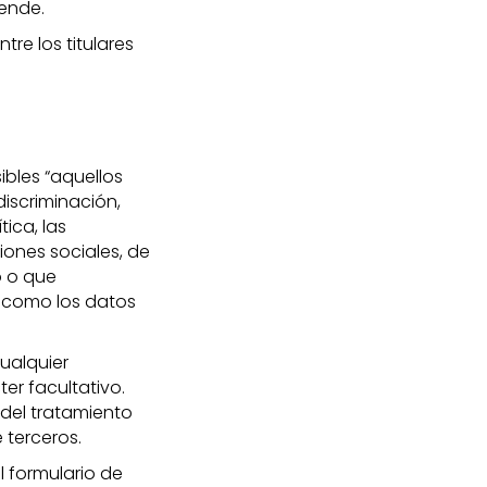
ende.
re los titulares
ibles “aquellos
discriminación,
tica, las
ciones sociales, de
o o que
í como los datos
cualquier
er facultativo.
del tratamiento
 terceros.
l formulario de