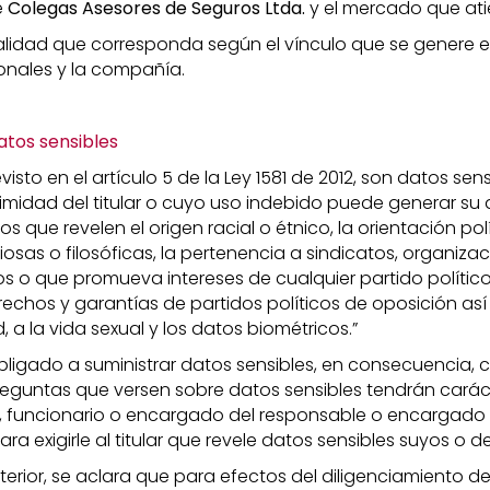
e
Colegas Asesores de Seguros Ltda.
y el mercado que ati
alidad que corresponda según el vínculo que se genere ent
onales y la compañía.
atos sensibles
isto en el artículo 5 de la Ley 1581 de 2012, son datos sens
timidad del titular o cuyo uso indebido puede generar su 
s que revelen el origen racial o étnico, la orientación polí
iosas o filosóficas, la pertenencia a sindicatos, organiza
 o que promueva intereses de cualquier partido polític
rechos y garantías de partidos políticos de oposición as
d, a la vida sexual y los datos biométricos.”
 obligado a suministrar datos sensibles, en consecuencia, 
reguntas que versen sobre datos sensibles tendrán caráct
 funcionario o encargado del responsable o encargado 
ra exigirle al titular que revele datos sensibles suyos o de
erior, se aclara que para efectos del diligenciamiento de