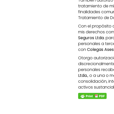
También autoriz
tratamiento de mis
finalidades comuni
Tratamiento de Da
Con el propósito 
mis derechos como
Seguros Ltda.
para
personales a ter
con
Colegas Ases
Otorgo autorizac
discrecionalmente 
personales recaba
Ltda.
, o a una o m
consolidación, int
activos sustancial