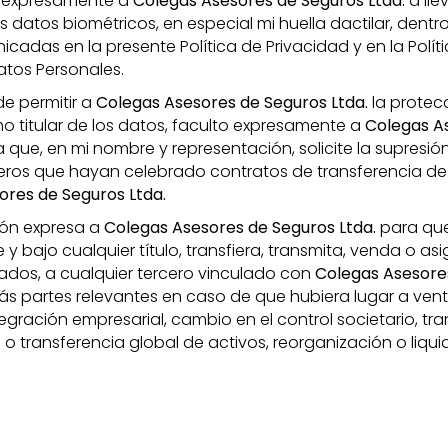
o expresamente a
Colegas Asesores de Seguros Ltda.
a lle
 datos biométricos, en especial mi huella dactilar, dentro
cadas en la presente Política de Privacidad y en la Polít
tos Personales.
de permitir a
Colegas Asesores de Seguros Ltda.
la protec
 titular de los datos, faculto expresamente a
Colegas A
 que, en mi nombre y representación, solicite la supresió
ceros que hayan celebrado contratos de transferencia de
ores de Seguros Ltda.
ión expresa a
Colegas Asesores de Seguros Ltda.
para qu
y bajo cualquier título, transfiera, transmita, venda o as
dos, a cualquier tercero vinculado con
Colegas Asesore
ás partes relevantes en caso de que hubiera lugar a venta,
egración empresarial, cambio en el control societario, tr
 o transferencia global de activos, reorganización o liqui