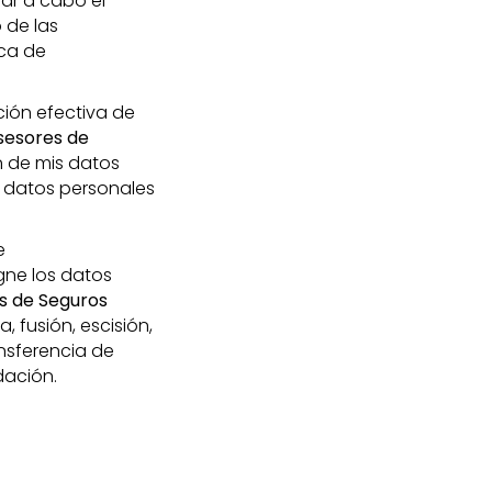
var a cabo el
 de las
ica de
ción efectiva de
sesores de
n de mis datos
 datos personales
e
igne los datos
s de Seguros
 fusión, escisión,
ansferencia de
dación.