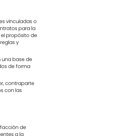
es vinculadas o
ntratos para la
 el propósito de
reglas y
n una base de
ados de forma
or, contraparte
os con las
sfacción de
rentes a la