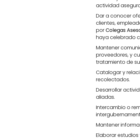
actividad asegur
Dar a conocer ofer
clientes, emplead
por
Colegas Aseso
haya celebrado cu
Mantener comunica
proveedores, y cu
tratamiento de su
Catalogar y relaci
recolectados.
Desarrollar acti
aliadas.
Intercambio o rem
intergubernamenta
Mantener informac
Elaborar estudios